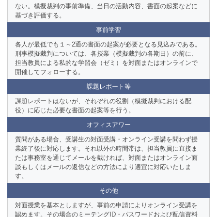
ない。模擬裁判の事前準備、当日の活動内容、書面の起案などに
基づき評価する。
事前学習
各人が最低でも１～2通の書面の起案が必要となる見込みである。
刑事模擬裁判については、各授業（模擬裁判の各期日）の前に、
担当教員による私的な学習会（ゼミ）を対面またはオンラインで
開催してフォローする。
課題レポート等
課題レポートはないが、それぞれの役割（模擬裁判における配
役）に応じた必要な書面の起案等を行う。
オフィスアワー
質問がある場合、受講生の対面受講・オンライン受講を問わず授
業終了後に対応します。それ以外の時間帯は、担当教員に直接ま
たは事務室を通じてメールを戴ければ、対面またはオンライン面
談もしくはメールの返信などの方法により適宜に対応いたしま
す。
その他
対面授業を基本としますが、事前の申請によりオンライン受講を
認めます。その場合のミーテングID・パスワードおよび配信資料