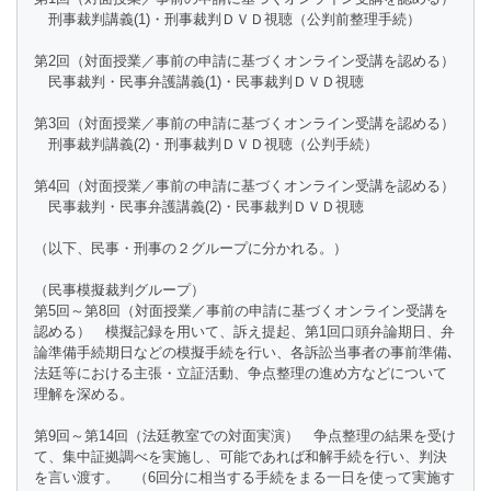
刑事裁判講義(1)・刑事裁判ＤＶＤ視聴（公判前整理手続）
第2回（対面授業／事前の申請に基づくオンライン受講を認める）
民事裁判・民事弁護講義(1)・民事裁判ＤＶＤ視聴
第3回（対面授業／事前の申請に基づくオンライン受講を認める）
刑事裁判講義(2)・刑事裁判ＤＶＤ視聴（公判手続）
第4回（対面授業／事前の申請に基づくオンライン受講を認める）
民事裁判・民事弁護講義(2)・民事裁判ＤＶＤ視聴
（以下、民事・刑事の２グループに分かれる。）
（民事模擬裁判グループ）
第5回～第8回（対面授業／事前の申請に基づくオンライン受講を
認める） 模擬記録を用いて、訴え提起、第1回口頭弁論期日、弁
論準備手続期日などの模擬手続を行い、各訴訟当事者の事前準備､
法廷等における主張・立証活動、争点整理の進め方などについて
理解を深める。
第9回～第14回（法廷教室での対面実演） 争点整理の結果を受け
て、集中証拠調べを実施し、可能であれば和解手続を行い、判決
を言い渡す。 （6回分に相当する手続をまる一日を使って実施す