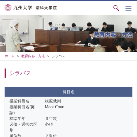
教育内容・方法
ホーム
>
教育内容・方法
>
シラバス
シラバス
科目名
授業科目名
模擬裁判
授業科目名(英
Moot Court
語)
標準学年
３年次
必修・選択の区
必須
別
単位数
２単位