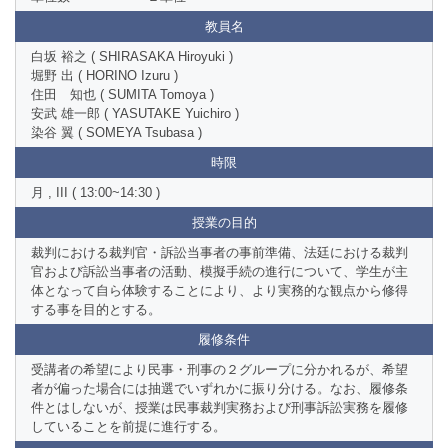
教員名
白坂 裕之 ( SHIRASAKA Hiroyuki )
堀野 出 ( HORINO Izuru )
住田 知也 ( SUMITA Tomoya )
安武 雄一郎 ( YASUTAKE Yuichiro )
染谷 翼 ( SOMEYA Tsubasa )
時限
月 , III ( 13:00~14:30 )
授業の目的
裁判における裁判官・訴訟当事者の事前準備、法廷における裁判
官および訴訟当事者の活動、模擬手続の進行について、学生が主
体となって自ら体験することにより、より実務的な観点から修得
する事を目的とする。
履修条件
受講者の希望により民事・刑事の２グループに分かれるが、希望
者が偏った場合には抽選でいずれかに振り分ける。なお、履修条
件とはしないが、授業は民事裁判実務および刑事訴訟実務を履修
していることを前提に進行する。