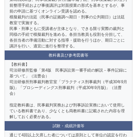
前整理手続および事後講評は対面授業の形式を基本とするが、事
前の申請に基づくオンライン受講を認める。
模擬裁判の法廷（民事の証拠調べ期日・刑事の公判期日）は法廷
教室で実施する。
民事・刑事ともに受講者が主体となり、できる限り実際の裁判と
同様の手続で模擬裁判を進める。各担当教員も役割を分担して、
各担当者の準備活動に対する指導・援助を行うほか、期日ごとに
講評を行い、適宜に進行を整理する。
教科書及び参考図書等
【教科書】
司法研修所監修「第4版 民事訴訟第一審手続の解説－事件記録に
基づいて」（法曹会）
司法研修所刑事裁判教官室「プラクティス刑事裁判（平成30年9月
版)」「プロシーディングス刑事裁判（平成30年9月版)」（法曹
会）
指定教科書は、民事裁判実務および刑事訴訟実務において使用し
ている教科書であり、少なくとも両教科書に記載された内容を理
解しておく必要がある。
試験・成績評価等
通じて4回以上欠席した者については原則として単位の認定を行わ