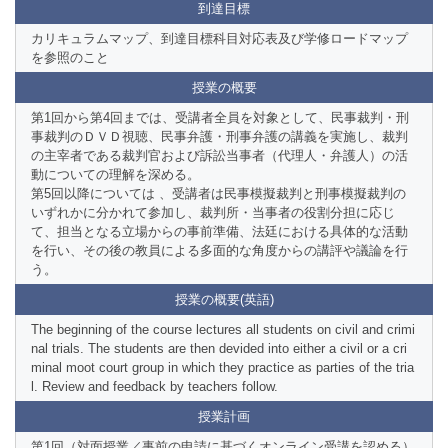
到達目標
カリキュラムマップ、到達目標科目対応表及び学修ロードマップ
を参照のこと
授業の概要
第1回から第4回までは、受講者全員を対象として、民事裁判・刑
事裁判のＤＶＤ視聴、民事弁護・刑事弁護の講義を実施し、裁判
の主宰者である裁判官および訴訟当事者（代理人・弁護人）の活
動についての理解を深める。
第5回以降については 、受講者は民事模擬裁判と刑事模擬裁判の
いずれかに分かれて参加し、裁判所・当事者の役割分担に応じ
て、担当となる立場からの事前準備、法廷における具体的な活動
を行い、その後の教員による多面的な角度からの講評や議論を行
う。
授業の概要(英語)
The beginning of the course lectures all students on civil and crimi
nal trials. The students are then devided into either a civil or a cri
minal moot court group in which they practice as parties of the tria
l. Review and feedback by teachers follow.
授業計画
第1回（対面授業／事前の申請に基づくオンライン受講を認める）