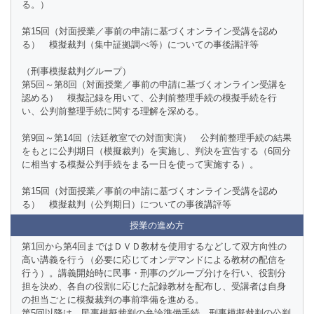
る。）
第15回（対面授業／事前の申請に基づくオンライン受講を認め
る） 模擬裁判（集中証拠調べ等）についての事後講評等
（刑事模擬裁判グループ）
第5回～第8回（対面授業／事前の申請に基づくオンライン受講を
認める） 模擬記録を用いて、公判前整理手続の模擬手続を行
い、公判前整理手続に関する理解を深める。
第9回～第14回（法廷教室での対面実演） 公判前整理手続の結果
をもとに公判期日（模擬裁判）を実施し、判決を宣告する（6回分
に相当する模擬公判手続をまる一日を使って実施する）。
第15回（対面授業／事前の申請に基づくオンライン受講を認め
る） 模擬裁判（公判期日）についての事後講評等
授業の進め方
第1回から第4回まではＤＶＤ教材を使用するなどして双方向性の
高い講義を行う（必要に応じてオンデマンドによる教材の配信を
行う）。講義開始時に民事・刑事のグループ分けを行い、役割分
担を決め、各自の役割に応じた記録教材を配布し、受講者は自身
の担当ごとに模擬裁判の事前準備を進める。
第5回以降は、民事模擬裁判の弁論準備手続、刑事模擬裁判の公判