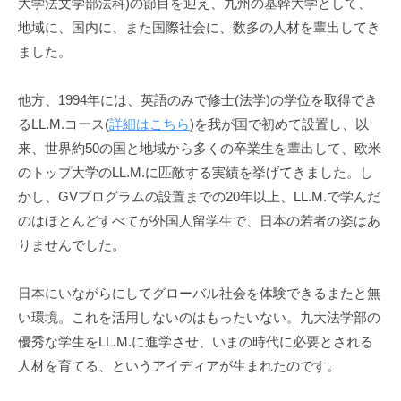
ラ
大学法文学部法科)の節目を迎え、九州の基幹大学として、
月
ム
地域に、国内に、また国際社会に、数多の人材を輩出してき
25
ました。
日
by
他方、1994年には、英語のみで修士(法学)の学位を取得でき
cmsadmin
るLL.M.コース(
詳細はこちら
)を我が国で初めて設置し、以
来、世界約50の国と地域から多くの卒業生を輩出して、欧米
のトップ大学のLL.M.に匹敵する実績を挙げてきました。し
かし、GVプログラムの設置までの20年以上、LL.M.で学んだ
のはほとんどすべてが外国人留学生で、日本の若者の姿はあ
りませんでした。
日本にいながらにしてグローバル社会を体験できるまたと無
い環境。これを活用しないのはもったいない。九大法学部の
優秀な学生をLL.M.に進学させ、いまの時代に必要とされる
人材を育てる、というアイディアが生まれたのです。