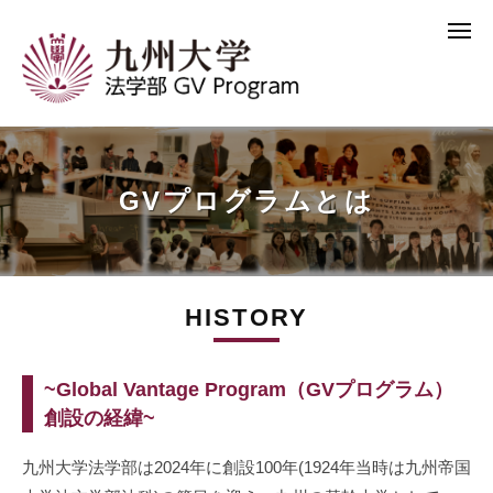
コ
メ
ン
ニ
テ
ュ
ー
ン
九
ツ
州
へ
大
ス
GVプログラムとは
学
キ
法
ッ
学
プ
部
HISTORY
G
V
HISTORY
~Global Vantage Program（GVプログラム）
プ
創設の経緯~
ロ
2022
グ
年
九州大学法学部は2024年に創設100年(1924年当時は九州帝国
7