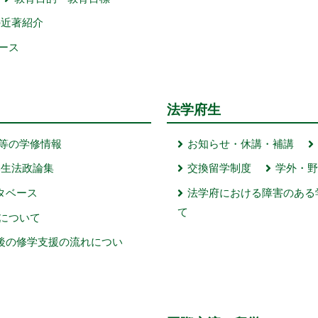
の近著紹介
ース
法学府生
等の学修情報
お知らせ・休講・補講
学生法政論集
交換留学制度
学外・
ータベース
法学府における障害のある
て
について
後の修学支援の流れについ