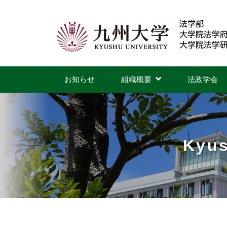
コ
ン
テ
ン
九
ツ
州
お知らせ
組織概要
法政学会
へ
大
ス
学
キ
ッ
Kyus
法
プ
学
部
・
法