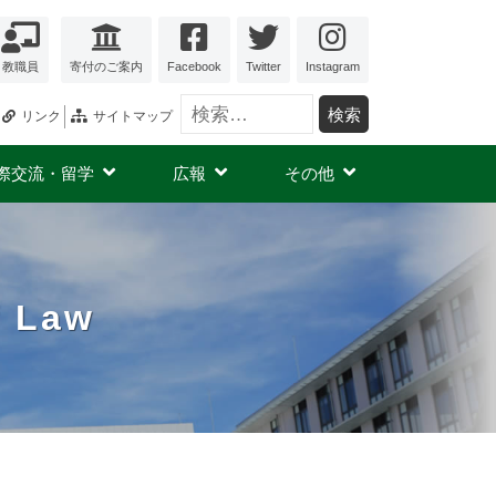
教職員
寄付のご案内
Facebook
Twitter
Instagram
検索:
リンク
サイトマップ
際交流・留学
広報
その他
f Law