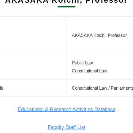
AKASAKA Koichi, Professor
AKASAKA Koichi, Professor
Public Law
Constitutional Law
ds
Constitutional Law / Parliamenta
Educational & Research Activities Database
Faculty Staff List