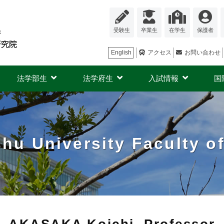
受験生
卒業生
在学生
保護者
English
アクセス
お問い合わせ
法学部生
法学府生
入試情報
国
hu University Faculty o