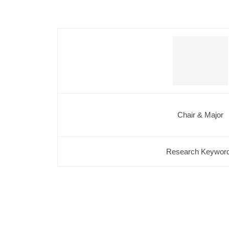
学
府
・
AKASAKA
法
Koichi,
学
研
Professor
究
2021
Chair & Major
院
年
9
Research Keywor
月
3
日
by
cmsadmin