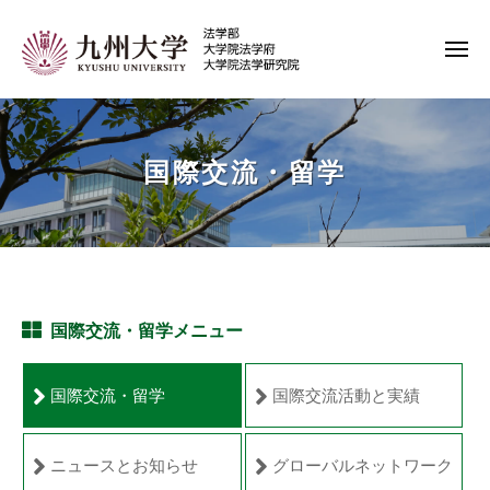
コ
ン
メ
テ
ニ
ュ
九
ン
ー
州
ツ
大
へ
国際交流・留学
学
ス
キ
法
ッ
学
プ
国
部
際
国際交流・留学メニュー
・
交
法
国際交流・留学
国際交流活動と実績
学
流・
府
留
・
ニュースとお知らせ
グローバルネットワーク
学