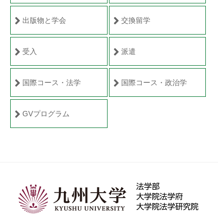
法
学
2021
出版物と学会
交換留学
研
年
4
究
受入
派遣
月
院
4
日
国際コース・法学
国際コース・政治学
by
cmsadmin
GVプログラム