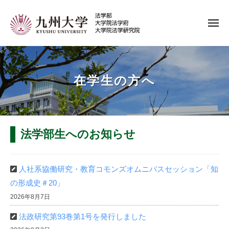
コ
ン
メ
テ
ニ
ュ
九
ン
ー
州
ツ
大
へ
在学生の方へ
学
ス
キ
法
ッ
学
プ
在
法学部生へのお知らせ
部
学
・
人社系協働研究・教育コモンズオムニバスセッション「知
生
法
の形成史＃20」
学
の
2026年8月7日
府
方
・
法政研究第93巻第1号を発行しました
へ