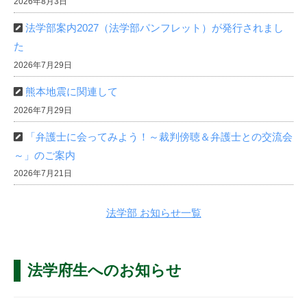
法
2026年8月3日
学
2021
法学部案内2027（法学部パンフレット）が発行されまし
研
年
た
9
究
2026年7月29日
月
院
熊本地震に関連して
3
日
2026年7月29日
by
「弁護士に会ってみよう！～裁判傍聴＆弁護士との交流会
cmsadmin
～」のご案内
2026年7月21日
法学部 お知らせ一覧
法学府生へのお知らせ