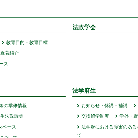
法政学会
教育目的・教育目標
の近著紹介
ース
法学府生
等の学修情報
お知らせ・休講・補講
学生法政論集
交換留学制度
学外・
ータベース
法学府における障害のある
て
について