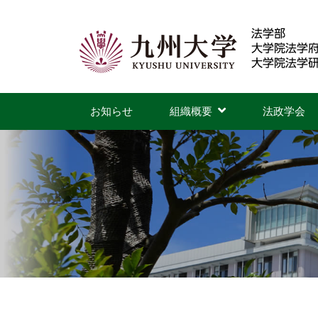
コ
ン
テ
ン
九
ツ
州
お知らせ
組織概要
法政学会
へ
大
ス
学
キ
ッ
法
プ
学
部
・
法