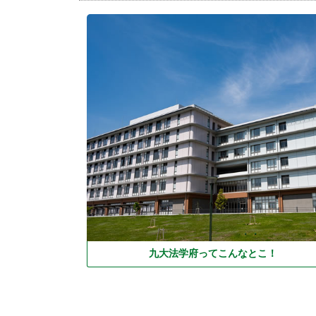
学
府
紹
介
2025
年
5
月
7
日
九大法学府ってこんなとこ！
by
cmsadmin