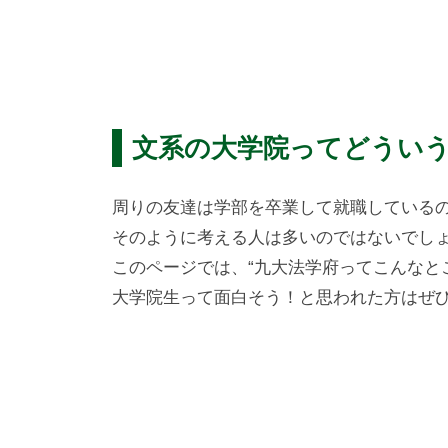
学
府
・
九
法
州
学
文系の大学院ってどうい
研
大
究
周りの友達は学部を卒業して就職している
学
院
そのように考える人は多いのではないでし
大
このページでは、“九大法学府ってこんなと
大学院生って面白そう！と思われた方はぜ
学
院
法