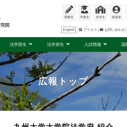
受験生
卒業生
在学生
保護者
English
アクセス
お問い合わせ
法学部生
法学府生
入試情報
国
広報トップ