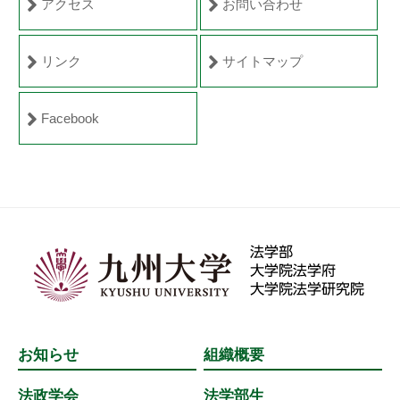
月
法
アクセス
お問い合わせ
18
学
日
研
リンク
サイトマップ
by
究
cmsadmin
院
Facebook
お知らせ
組織概要
法政学会
法学部生