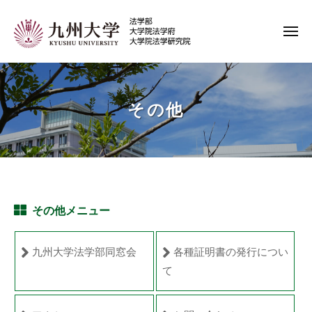
コ
ン
メ
テ
ニ
ュ
九
ン
ー
州
ツ
大
へ
その他
学
ス
キ
法
ッ
学
プ
そ
部
の
その他メニュー
・
他
法
九州大学法学部同窓会
各種証明書の発行につい
学
2021
て
府
年
・
3