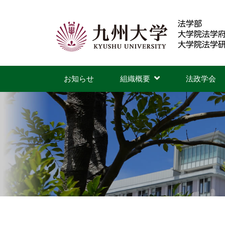
コ
ン
テ
ン
九
ツ
州
お知らせ
組織概要
法政学会
へ
大
ス
学
キ
ッ
法
プ
学
部
・
法