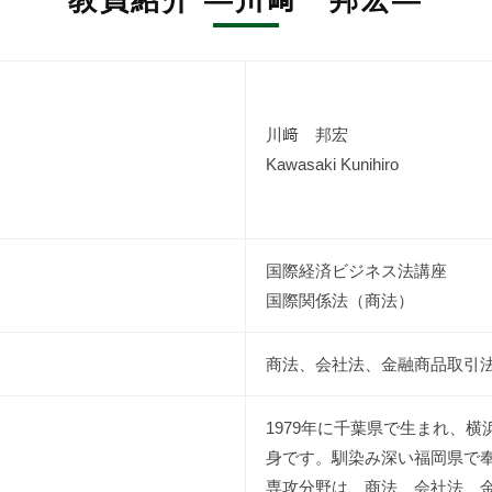
教員紹介 ―川﨑 邦宏―
川﨑 邦宏
Kawasaki Kunihiro
国際経済ビジネス法講座
国際関係法（商法）
商法、会社法、金融商品取引
1979年に千葉県で生まれ、
身です。馴染み深い福岡県で
専攻分野は、商法、会社法、