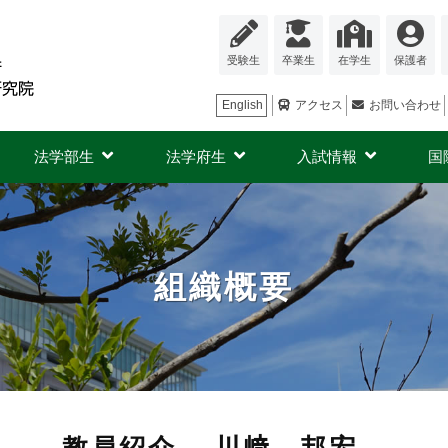
受験生
卒業生
在学生
保護者
English
アクセス
お問い合わせ
法学部生
法学府生
入試情報
国
組織概要