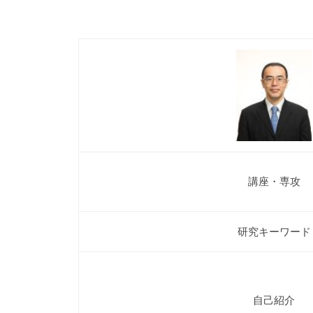
学
府
・
教
法
員
学
研
紹
究
介
院
講座・専攻
―
川
研究キーワード
﨑
邦
自己紹介